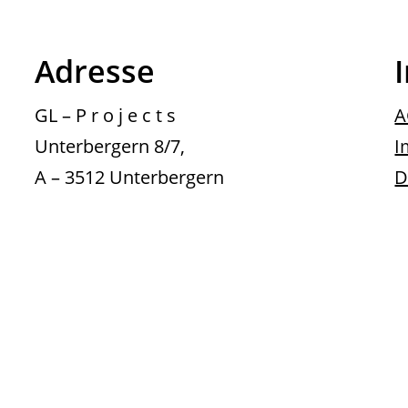
Adresse
GL – P r o j e c t s
A
Unterbergern 8/7,
I
A – 3512 Unterbergern
D