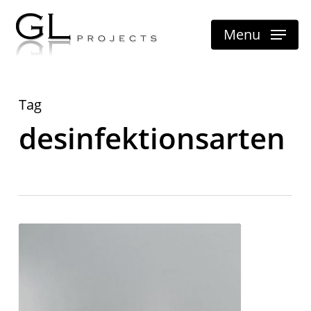
Skip
Menu
to
main
content
Tag
desinfektionsarten