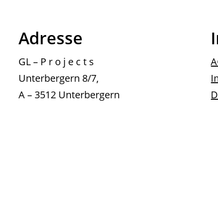
Adresse
GL – P r o j e c t s
A
Unterbergern 8/7,
I
A – 3512 Unterbergern
D