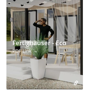
Fertighäuser - Eco
PDF Link →