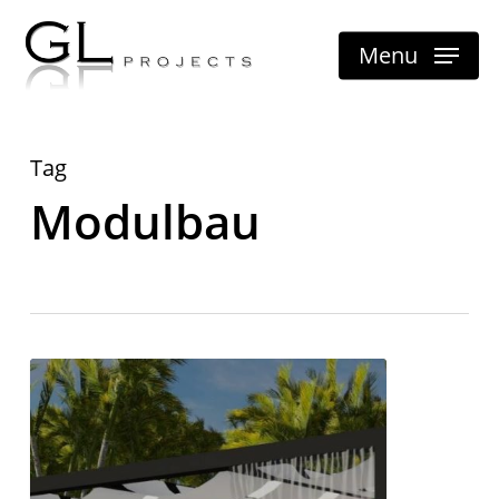
Skip
Menu
to
main
content
Tag
Modulbau