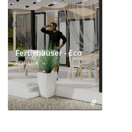
Fertighäuser - Eco
PDF Link →